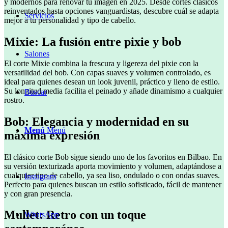
y modernos para renovar tu imagen en 2025. Desde cortes clásicos
reinventados hasta opciones vanguardistas, descubre cuál se adapta
Servicios
mejor a tu personalidad y tipo de cabello.
Mixie: La fusión entre pixie y bob
Salones
El corte Mixie combina la frescura y ligereza del pixie con la
versatilidad del bob. Con capas suaves y volumen controlado, es
ideal para quienes desean un look juvenil, práctico y lleno de estilo.
Su longitud media facilita el peinado y añade dinamismo a cualquier
Buscar
rostro.
Bob: Elegancia y modernidad en su
Menú
Menú
máxima expresión
El clásico corte Bob sigue siendo uno de los favoritos en Bilbao. En
su versión texturizada aporta movimiento y volumen, adaptándose a
cualquier tipo de cabello, ya sea liso, ondulado o con ondas suaves.
Instagram
Perfecto para quienes buscan un estilo sofisticado, fácil de mantener
y con gran presencia.
Mullet: Retro con un toque
WhatsApp