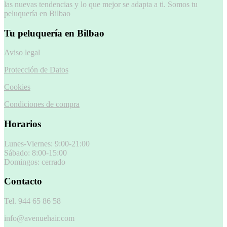
las nuevas tendencias y lo que mejor se adapta a ti. Somos tu
peluquería en Bilbao
Tu peluquería en Bilbao
Aviso legal
Protección de Datos
Cookies
Condiciones de compra
Horarios
Lunes-Viernes: 9:00-21:00
Sábado: 8:00-15:00
Domingos: cerrado
Contacto
Tel. 944 65 86 58
info@avenuehair.com