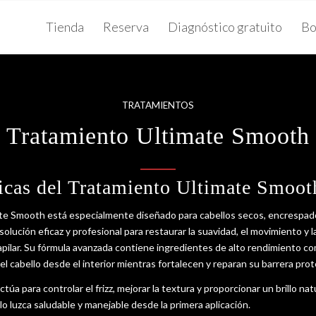
Tienda
Reserva
Diagnóstico gratuito
Bo
TRATAMIENTOS
Tratamiento Ultimate Smooth
ticas del Tratamiento Ultimate Smoot
ate Smooth está especialmente diseñado para cabellos secos, encrespado
 solución eficaz y profesional para restaurar la suavidad, el movimiento y l
capilar. Su fórmula avanzada contiene ingredientes de alto rendimiento c
l cabello desde el interior mientras fortalecen y reparan su barrera pro
túa para controlar el frizz, mejorar la textura y proporcionar un brillo nat
lo luzca saludable y manejable desde la primera aplicación.