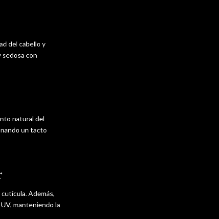
d del cabello y
y sedosa con
ento natural del
ionando un tacto
r
a cutícula. Además,
s UV, manteniendo la