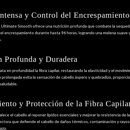
Intensa y Control del Encrespamiento
, Ultimate Smooth ofrece una nutrición profunda que combate la sequeda
 el encrespamiento durante hasta 96 horas, logrando una melena suave 
.
n Profunda y Duradera
ta en profundidad la fibra capilar, restaurando la elasticidad y el movimi
ón prolongada evita la sensación de cabello áspero y quebradizo, proporc
saludable.
iento y Protección de la Fibra Capila
ece el cabello al reponer lípidos esenciales y mejorar la resistencia de l
ectora que defiende el cabello de daños térmicos, contaminación y rayo
lazo.