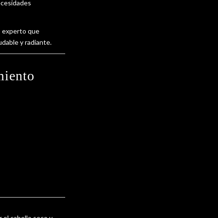
necesidades
o experto que
dable y radiante.
miento
 el cabello seco y