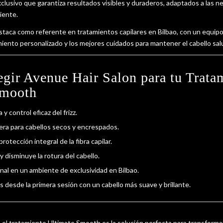
xclusivo que garantiza resultados visibles y duraderos, adaptados a las 
iente.
staca como referente en tratamientos capilares en Bilbao, con un equip
ento personalizado y los mejores cuidados para mantener el cabello salu
egir Avenue Hair Salon para tu Trata
Smooth
y control eficaz del frizz.
era para cabellos secos y encrespados.
rotección integral de la fibra capilar.
 y disminuye la rotura del cabello.
nal en un ambiente de exclusividad en Bilbao.
s desde la primera sesión con un cabello más suave y brillante.
 el tratamiento Ultimate Smooth es la solución perfecta para transformar