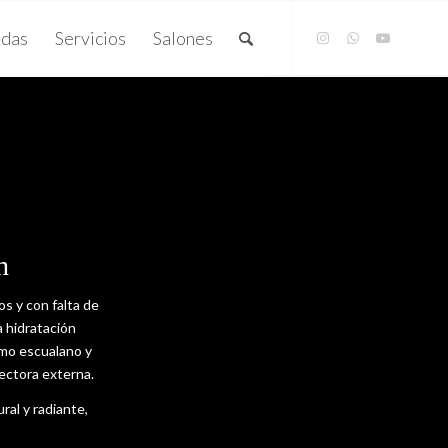
das
Servicios
Salones
h
s y con falta de
a hidratación
omo escualano y
tectora externa.
ural y radiante,