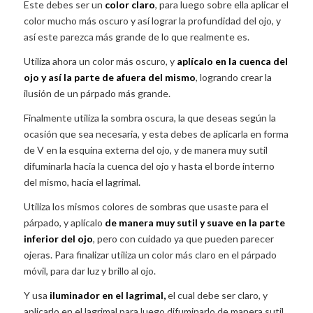
Este debes ser un
color claro
, para luego sobre ella aplicar el
color mucho más oscuro y así lograr la profundidad del ojo, y
así este parezca más grande de lo que realmente es.
Utiliza ahora un color más oscuro, y
aplícalo en la cuenca del
ojo y así la parte de afuera del mismo
, logrando crear la
ilusión de un párpado más grande.
Finalmente utiliza la sombra oscura, la que deseas según la
ocasión que sea necesaria, y esta debes de aplicarla en forma
de V en la esquina externa del ojo, y de manera muy sutil
difuminarla hacia la cuenca del ojo y hasta el borde interno
del mismo, hacia el lagrimal.
Utiliza los mismos colores de sombras que usaste para el
párpado, y aplícalo
de manera muy sutil y suave en la parte
inferior del ojo
, pero con cuidado ya que pueden parecer
ojeras. Para finalizar utiliza un color más claro en el párpado
móvil, para dar luz y brillo al ojo.
Y usa
iluminador en el lagrimal,
el cual debe ser claro, y
aplicarlo en el lagrimal para luego difuminarlo de manera sutil